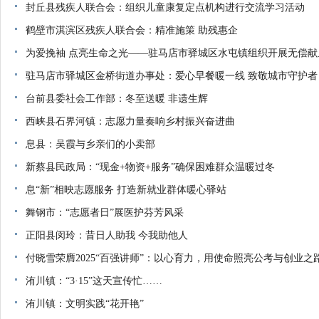
封丘县残疾人联合会：组织儿童康复定点机构进行交流学习活动
鹤壁市淇滨区残疾人联合会：精准施策 助残惠企
为爱挽袖 点亮生命之光——驻马店市驿城区水屯镇组织开展无偿献
驻马店市驿城区金桥街道办事处：爱心早餐暖一线 致敬城市守护者
台前县委社会工作部：冬至送暖 非遗生辉
西峡县石界河镇：志愿力量奏响乡村振兴奋进曲
息县：吴霞与乡亲们的小卖部
新蔡县民政局：“现金+物资+服务”确保困难群众温暖过冬
息“新”相映志愿服务 打造新就业群体暖心驿站
舞钢市：“志愿者日”展医护芬芳风采
正阳县闵玲：昔日人助我 今我助他人
付晓雪荣膺2025“百强讲师”：以心育力，用使命照亮公考与创业之
洧川镇：“3·15”这天宣传忙……
洧川镇：文明实践“花开艳”