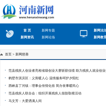
首 页
新网专题
新网法
新网资讯
新网论场
新网教
首页
>
新网慈善
范县残疾人创业者亮相省级创业大赛斩获佳绩 助力残疾人就业创业
鹤壁市淇滨区：义剪暖人心 温情服务呵护夕阳红
西峡县丁河镇：理事会传情化俗 简办丧事暖民心
范县残疾人联合会：组织开展残疾人假肢取模活动
马文芳：大爱洒满人间