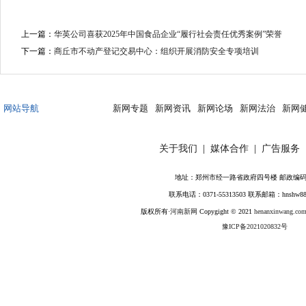
上一篇：
华英公司喜获2025年中国食品企业“履行社会责任优秀案例”荣誉
下一篇：
商丘市不动产登记交易中心：组织开展消防安全专项培训
网站导航
新网专题
新网资讯
新网论场
新网法治
新网
关于我们
|
媒体合作
|
广告服务
地址：郑州市经一路省政府四号楼 邮政编码：4
联系电话：0371-55313503 联系邮箱：hnshw88
版权所有·
河南新网
Copygight © 2021
henanxinwang.com
豫ICP备2021020832号