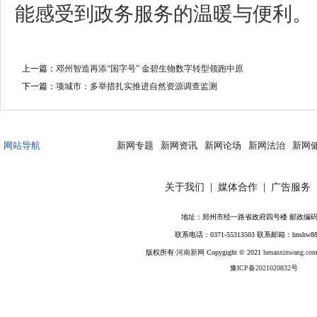
能感受到政务服务的温暖与便利。
上一篇：
邓州智造再添“国字号” 金碧生物数字转型领跑中原
下一篇：
项城市：多举措扎实推进自然资源调查监测
网站导航
新网专题
新网资讯
新网论场
新网法治
新网
关于我们
|
媒体合作
|
广告服务
地址：郑州市经一路省政府四号楼 邮政编码：4
联系电话：0371-55313503 联系邮箱：hnshw88
版权所有·
河南新网
Copygight © 2021
henanxinwang.com
豫ICP备2021020832号