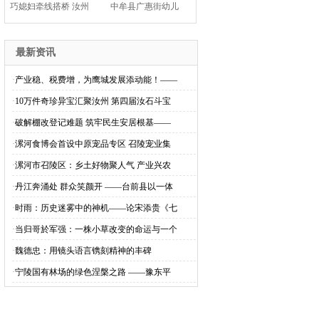
巧媳妇牵线搭桥 汝州
中牟县广惠街幼儿
造扬
园：瑞
最新资讯
·
产业稳、税费增，为鹰城发展添动能！——
·
10万件奇珍异宝汇聚汝州 第四届汝石斗宝
·
破解棚改登记难题 筑牢民生安居根基——
·
漯河食博会首设中原宠品专区 召陵宠业集
·
漯河市召陵区：乡土好物聚人气 产业兴农
·
丹江奔涌处 群众笑颜开 ——台前县以一体
·
时雨：历史迷雾中的神机——论宋添贵《七
·
当归哥於军强：一株小草改变的命运与一个
·
魏德忠：用镜头语言镌刻精神的丰碑
·
宁陵国有林场的绿色涅槃之路 ——豫东平