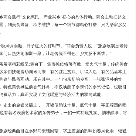
。
商会践行“文化惠民、产业兴乡”初心的具体行动。商会主动扛起文
置，到美食筹备、秩序维护，每一个细节都精心打磨，只为给家乡父
。
风调雨顺、日子红火的好时节。”商会负责人说，“豫剧展演是老传
家门口热热闹闹聚一聚，让老传统不褪色、乡文脉不断线。”
展演精彩纷呈;舞台下，集市摊位错落有致、烟火气十足，传统美食
乡亲们扶老携幼闻讯而来，有的驻足赏戏、听得入迷，有的品尝本土
的参与民俗互动、乐在其中。一句句亲切的乡音、一张张淳朴的笑
。特色美食摊位前香气扑鼻，不仅唤醒了乡亲们的乡愁记忆，也吸引
消费活力，真正实现了文化暖意与经济活力的双向赋能。
走出的金银奖擂主，一开嗓便韵味十足、底气十足，字正腔圆的唱
”;也有著名表演艺术家的亲传弟子，一招一式功底扎实、韵味醇厚，将
剧经典曲目在乡野间缓缓回荡，字正腔圆的韵味如春风化雨，轻轻