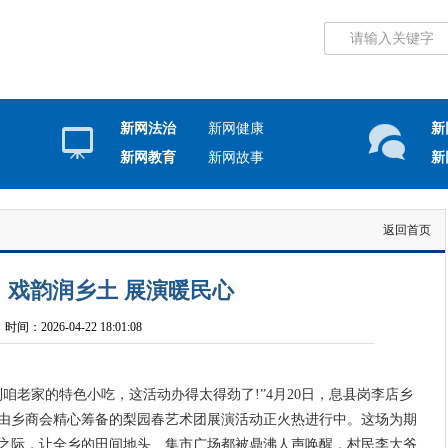
新网法治
新网健康
新
新网教育
新网故事
新
返回首页
 戏韵润乡土 展演暖民心
间：2026-04-22 18:01:08
老家的特色小吃，这活动办得太得劲了!”4月20日，息县岗李店乡
由乡商会精心筹备的梨园春艺术团展演活动正火热进行中。这场为期
之际，让全乡的田间地头、集市广场都被鼎沸人声唤醒，村民李大爷