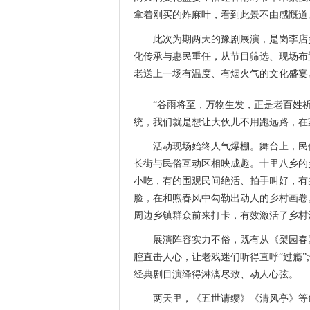
拿着刚买的炸麻叶，看到此景不由感慨道
此次为期两天的豫剧展演，是岗李店乡
化传承与惠民重任，从节目筛选、现场布
老送上一场有温度、有烟火气的文化盛宴
“谷雨将至，万物生发，正是老百姓祈盼
统，我们就是想让大伙儿不用跑远路，在
活动现场始终人气爆棚。舞台上，民俗
长街与民俗互动区相映成趣。十里八乡的
小吃，有的围观民间绝活、拍手叫好，有
脸，在和煦春风中勾勒出动人的乡村画卷
周边乡镇群众前来打卡，有效激活了乡村
展演阵容实力不俗，既有从《梨园春》
腔直击人心，让老戏迷们听得直呼“过瘾
经典剧目演绎得淋漓尽致、动人心弦。
两天里，《五世请缨》《清风亭》等豫