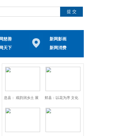
网慈善
新网影画
网天下
新网消费
息县： 戏韵润乡土 展
郏县：以花为序 文化
演
赋能