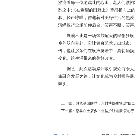
浸润着每一位老戏迷的心田，老人们微闭
韵之中;《在希望的田野上》等昂扬向上
和、轻声哼唱，传递着对美好生活的热爱
演绎逗得全场前仰后合、笑声不断，笑声
展演不止是一场锣鼓喧天的民俗狂欢，
乡的双向奔赴。它让舞台艺术走出城市、
传，也让乡亲们在欢声笑语中，真切触摸
变化、给生活带来的美好改变。
据悉，此次活动累计吸引观众万余人。
旅融合发展之路，让文化成为乡村振兴最
奔头。
上一篇：
绿色基因解码：开封博凯生物以“低毒
下一篇：
息县白土店乡：公益护航健康 爱心守