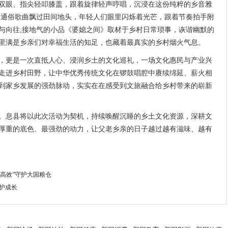
双眼、指尖轻叩膝盖，跟着旋律轻声哼唱，沉浸在这份纯粹的乡音雅
的通俗歌曲飘过田间地头，年轻人们眼里闪烁着光芒，跟着节奏拍手附
与向往;接地气的小品《婆媳之间》取材于乡村日常琐事，诙谐幽默的
里满是乡亲们对幸福生活的知足，也藏着最真实的乡村烟火气息。
更是一次直抵人心、浸润乡土的文化巡礼，一场文化惠民与产业兴
走进乡村田野，让中华优秀传统文化在锣鼓唱腔中赓续绵延、薪火相
到家乡发展的强劲脉动，实实在在感受到文旅融合给乡村带来的崭新
息县将以此次活动为契机，持续唤醒沉睡的乡土文化资源，深耕文
厚重的底色、最强劲的动力，让父老乡亲的日子越过越有滋味、越有
高效”守护大国粮仓
护成长