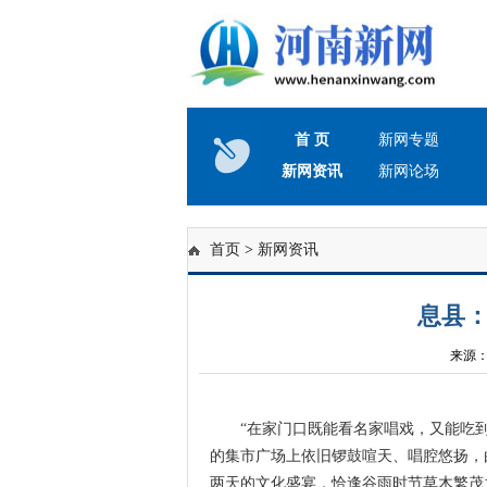
首 页
新网专题
新网资讯
新网论场
首页
>
新网资讯
息县：
来源： 时
“在家门口既能看名家唱戏，又能吃到咱
的集市广场上依旧锣鼓喧天、唱腔悠扬，
两天的文化盛宴，恰逢谷雨时节草木繁茂